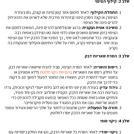
שלב 2: קילוף הציפוי
התחלת הקילוף:
לאחר חימום אזור קטן (פינה או קצה), נסו בעזרת
הציפורן או קצה הסכין היפני (בזהירות מירבית שלא לשרוט את הזכוכית!)
להרים פינה של הציפוי.
משיכה אטית ועקבית:
ברגע שהצלחתם להרים פינה, המשיכו לחמם את
הציפוי בזמן שאתם מושכים אותו כלפי מטה (או הצידה) באטיות רבה
ובעקביות. ככל שתמשכו לאט יותר, כך הסיכוי שכל הדבק יירד עם הציפוי
גבוה יותר. אם הציפוי נקרע, חזרו על שלבי החימום והקילוף מהנקודה בה
נקרע.
שלב 3: הסרת שאריות דבק
ריסוס והשריה:
לאחר הסרת הציפוי, סביר להניח שיישארו שאריות דבק
על החלון. רססו את השאריות
בתמיסת ניקוי חלונות
(ללא אמוניה) או
בחומר ייעודי להסרת דבק. השאירו את החומר לפעול למשך 5-10 דקות
כדי לרכך את הדבק.
גירוד עדין:
בעזרת סכין יפני חדש (או להב גילוח ייעודי לניקוי זכוכית), גרדו
בעדינות רבה את שאריות הדבק. הקפידו שהלהב יהיה נקי וחד תמיד,
והחזיקו אותו בזווית שטוחה ככל האפשר (כמעט מקבילה לזכוכית) כדי
למנוע שריטות. נגבו את הדבק המגורד עם מטלית מיקרופייבר.
חזרה על הפעולה:
ייתכן שתצטרכו לחזור על שלבי הריסוס והגירוד מספר
פעמים עד שכל שאריות הדבק יוסרו לחלוטין.
שלב 4: ניקוי סופי
ניקוי יסודי:
לאחר הסרת כל שאריות הדבק, נקו את החלון ביסודיות עם