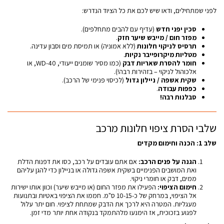
לפני שמתחילים, ודאו שיש לכם את כל הציוד הנדרש:
סכין יפני חדש
(עדיף עם להבים מתחלפים).
מפזר חום / מייבש שיער חזק
.
תרסיס לניקוי חלונות
(ללא אמוניה) או תמיסת מים וסבון עדינה.
מטליות מיקרופייבר נקיות
.
חומר להסרת שאריות דבק
(כמו מסיר שומנים ייעודי, WD-40, או
אלכוהול לניקוי – בזהירות רבה!).
שקית אשפה / ניילון גדול
(לכיסוי פנימי של הרכב).
כפפות עבודה
.
סבלנות רבה!
שלבי הסרת ציפוי חלונות מרכב
שלב 1: הכנה וחימום מקדים
הגנה על פנים הרכב:
אם אתם עובדים על רכב, כסו את דפנות הדלת
ואת המושבים הפנימיים בשקית אשפה גדולה או בניילון כדי להגן עליהם
ממים, דבק או חומרי ניקוי.
חימום הציפוי:
הפעילו את מפזר החום (או מייבש שיער) וכוון אותו ישירות
אל הציפוי, במרחק של כ-10-15 ס"מ. חממו את הציפוי באטיות ובתנועות
מעגליות. המטרה היא לרכך את הדבק שמתחת לציפוי. חום יתר עלול
לפגוע בזכוכית, אז הימנעו מלהתמקד בנקודה אחת יותר מדי זמן.