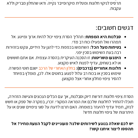
תרסיס לניקוי חלונות ומטלית מיקרופייבר נקייה. ודאו שהחלון מבריק וללא
עקבות.
דגשים חשובים:
סבלנות היא המפתח:
תהליך הסרת ציפוי יכול להיות ארוך ומייגע. אל
תמהרו ואל תפעילו כוח רב מדי.
בטיחות מעל הכל:
השתמשו בכפפות כדי להגן על הידיים, ונקטו בזהירות
רבה בעת השימוש בסכין יפני.
הימנעו משריטות:
זו הסכנה העיקרית בהסרה עצמית. אם אתם חוששים
או לא בטוחים, עדיף לפנות לאיש מקצוע.
חלונות אחוריים (ברכבים):
בחלון האחורי של הרכב
ישנם חוטי הפשרה.
שימוש בסכין או בכוח רב עלול לפגוע בחוטים אלו. לכן, מומלץ במיוחד
להסיר ציפוי מחלון אחורי אצל מקצוען.
הסרת ציפוי חלונות דורשת דיוק וסבלנות, אך עם הכלים הנכונים והגישה הזהירה,
תוכלו להחזיר לחלונות שלכם את המראה המקורי. זכרו, במקרה של ספק או חשש
לנזק, תמיד עדיף להיעזר במומחה. האם תרצו לדעת על סוגי ציפויים שונים או על
היתרונות של ציפוי חלונות חדש?
יש לכם שאלה בנוגע לשירותים שלנו? מעוניינים לקבל הצעת מחיר? אל
תהססו ליצור איתנו קשר!