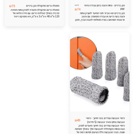
₪
79
מגן ברכיים - נוחות והגנה בזמן עבודה וציפוי
₪
79
מחצלת כריעה מתקפלת מגן ברכיים
₪
74
PPF
מחצלת כריעה מתקפלת מיועדת לספק נוחות ותמיכה
מגן ברכיים הוא אביזר חיוני המיועד להעניק נוחות
מרבית במהלך פעילויות כריעה. עם מידה מלאה של
והגנה בעת כריעה או עבודה ממושכת. עם עיצוב
120 ס"מ x 40 ס"מ x 3 ס"מ, היא מספקת ריפוד
ארגונומי המותאם בצורה מושלמת למבנה הברך, המגן
נרחב לברכיים, מה שהופך אותה לאידיאלית לגינון,
מספק תמיכה מירבית ומפחית לחצים על המפרק. עשוי
עבודות התקנה או כל משימה שדורשת כריעה ממושכת.
מחומרים רכים ועמידים, הוא אידיאלי לשימוש בגינון,
כאשר היא לא בשימוש, היא מתקפלת בקלות לגודל
עבודות שיפוצים, והתקנת ציפוי PPF לרכבים
קומפקטי של 40 ס"מ x 20 ס"מ x 18 ס"מ, המאפשר
אחסון ונשיאה נוחים.
כיסויי אצבעות עמידים בפני חיתוך - כיסויי
₪
49
אצבעות נוחים ומגיני אצבעות (5 יחידות)
כיסויי אצבעות עמידים בפני חיתוך מיועדים לספק
הגנה ונוחות מקסימלית לאצבעות שלך במהלך משימות
שונות. מגיני האצבעות הללו מציעים חמישה רמות של